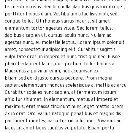
potenti. Fusce mauris magna, faucibus et odio a, ultricies
fermentum risus. Sed leo nulla, dapibus quis lorem eget,
porttitor finibus diam. Vestibulum a facilisis nibh, sed
congue tellus. Ut rhoncus varius mauris, sit amet
elementum tortor egestas vitae. Sed lorem tellus,
dapibus a sapien ut, cursus iaculis nunc. Nullam ac
egestas nunc, eu molestie lectus. Lorem ipsum dolor sit
amet, consectetur adipiscing elit. Curabitur sagittis
vulputate eros, in imperdiet nunc tristique nec. Fusce
pharetra laoreet lacus, quis pretium tellus finibus a.
Maecenas a pulvinar enim, nec accumsan ex.
Etiam sed ex id justo cursus posuere. Proin magna
sapien, elementum rhoncus scelerisque a, mattis ac arcu.
Curabitur sodales nunc sapien, at fermentum ipsum
efficitur sit amet. In elementum, metus at imperdiet
maximus, erat massa tincidunt nunc, eget mattis lorem
ex in erat. Orci varius natoque penatibus et magnis dis
parturient montes, nascetur ridiculus mus. Vivamus ac
lacus sit amet lacus sagittis vulputate. Etiam porta