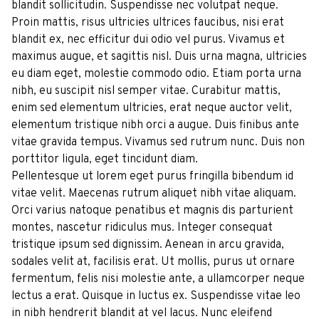
blandit sollicitudin. Suspendisse nec volutpat neque.
Proin mattis, risus ultricies ultrices faucibus, nisi erat
blandit ex, nec efficitur dui odio vel purus. Vivamus et
maximus augue, et sagittis nisl. Duis urna magna, ultricies
eu diam eget, molestie commodo odio. Etiam porta urna
nibh, eu suscipit nisl semper vitae. Curabitur mattis,
enim sed elementum ultricies, erat neque auctor velit,
elementum tristique nibh orci a augue. Duis finibus ante
vitae gravida tempus. Vivamus sed rutrum nunc. Duis non
porttitor ligula, eget tincidunt diam.
Pellentesque ut lorem eget purus fringilla bibendum id
vitae velit. Maecenas rutrum aliquet nibh vitae aliquam.
Orci varius natoque penatibus et magnis dis parturient
montes, nascetur ridiculus mus. Integer consequat
tristique ipsum sed dignissim. Aenean in arcu gravida,
sodales velit at, facilisis erat. Ut mollis, purus ut ornare
fermentum, felis nisi molestie ante, a ullamcorper neque
lectus a erat. Quisque in luctus ex. Suspendisse vitae leo
in nibh hendrerit blandit at vel lacus. Nunc eleifend